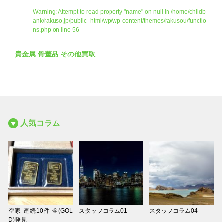
Warning
: Attempt to read property "name" on null in
/home/childb
ank/rakuso.jp/public_html/wp/wp-content/themes/rakusou/functio
ns.php
on line
56
貴金属 骨董品 その他買取
人気コラム
空家 連続10件 金(GOL
スタッフコラム01
スタッフコラム04
D)発見