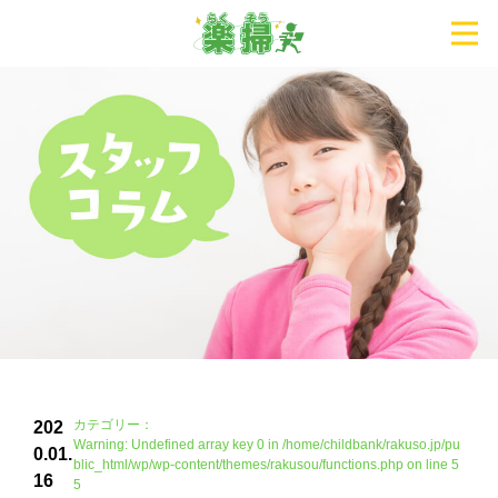
カテゴリー：
202
Warning
: Undefined array key 0 in
/home/childbank/rakuso.jp/pu
0.01.
blic_html/wp/wp-content/themes/rakusou/functions.php
on line
5
16
5