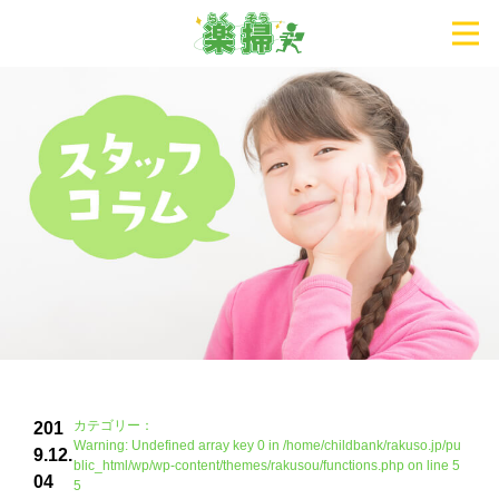
カテゴリー：
201
Warning
: Undefined array key 0 in
/home/childbank/rakuso.jp/pu
9.12.
blic_html/wp/wp-content/themes/rakusou/functions.php
on line
5
04
5