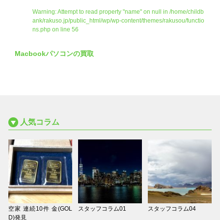
Warning
: Attempt to read property "name" on null in
/home/childb
ank/rakuso.jp/public_html/wp/wp-content/themes/rakusou/functio
ns.php
on line
56
Macbookパソコンの買取
人気コラム
空家 連続10件 金(GOL
スタッフコラム01
スタッフコラム04
D)発見